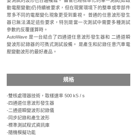
要測試的波形也日趨複雜。 儘管已經標準化的單一測試(如啟
動電壓變動)仍持續被要求，但在現實環境下的整車或零部件
眾多不同的電壓變化現象更受到重視。 普通的任意波形發生
器已無法滿足這些要求，特別是當一次測試中需要多種測試
參數的反覆運算時。
AutoWave 是一台結合了四通道任意波形發生器和 二通道瞬
變波形記錄器的可擕式測試設備。 是產生和記錄任意汽車電
壓變動波形的最好產品。
規格
-雙核處理器技術，取樣速率 500 kS / s
-四通道任意波形發生器
-二通道瞬變波形記錄儀
-同步記錄和產生波形
-標準測試程式資訊庫
-隨機模擬功能