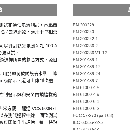
點
組合波測試和通信浪湧測試，電壓最
EN 300329
耦合 / 去耦網路，適用于單相交
EN 300340
EN 300342-1
可以針對額定電流每相 100 A
EN 300386-2
合波測試。
EN 300386 V1.3.2
通過選擇所需的耦合方式，源阻
EN 301489-1
EN 301489-17
功能，用於監測被試設備水準。 峰
EN 301489-24
面板顯示，還可上傳到軟體，
EN 301489-7
EN 61000-4-5
備接觸控制警示燈和安全內鎖這樣的
EN 61000-4-9
EN 61000-6-1
便。 通過 VCS 500N7T
EN 61000-6-2
以在測試過程中線上調整測試
FCC 97-270 (part 68)
感度閾值作出評估，這一特點
IEC 60255-22-5
IEC 61000-4-5