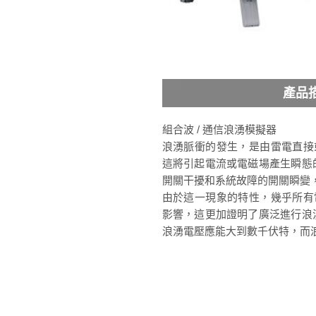
產品
組合波 / 通信浪湧模擬器
浪湧脈衝的發生，是由雷電直接
這將引起電流或電磁場產生瞬態
開關干擾和系統故障的開關瞬變
由於這一現象的特性，幾乎所有
影響，這更加證明了廣泛進行浪
浪湧電壓應能大到數千伏特，而