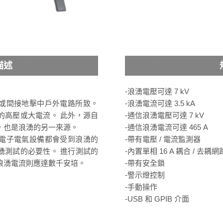
描述
-浪湧電壓可達 7 kV
或間接地擊中戶外電路所致。
-浪湧電流可達 3.5 kA
的高壓或大電流。 此外，源自
-通信浪湧電壓可達 7 kV
，也是浪湧的另一來源。
-通信浪湧電流可達 465 A
電子電氣設備都會受到浪湧的
-帶有電壓 / 電流監測器
湧測試的必要性。 進行測試的
-內置單相 16 A 耦合 / 去耦網
浪湧電流則應達數千安培。
-帶有安全鎖
-警示燈控制
-手動操作
-USB 和 GPIB 介面