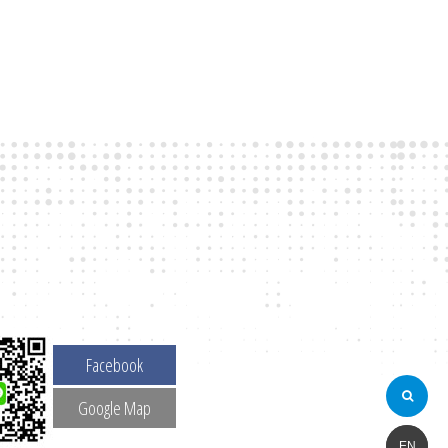
Facebook
Google Map
简体
EN