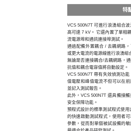
特
VCS 500N7T 可進行浪湧
高可達 7 kV。 它還內置了單相
流電源埠和通訊連接埠測試。
通過配備外置耦合 / 去耦網路，
或更大電流的電源線進行浪湧組
無論是否連接耦合/去耦網路，
抗值和耦合電容值將自動設定。
VCS 500N7T 帶有失效偵測
值電壓和峰值電流不但可以在前
並記入測試報告。
此外，VCS 500N7T 還具
安全保障功能。
預程式設計的標準測試程式使用非常方
的快速啟動測試程式，使用者可
參數，從而對單個被試設備的敏
最適合於產品研發測試。