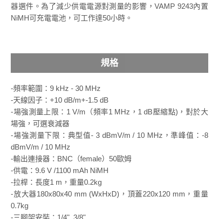
器選件。為了減少供電電源對測量的影響，VAMP 9243內置
NiMH可充電電池，可工作達50小時。
規格
-頻率範圍：9 kHz - 30 MHz
-天線因子：+10 dB/m+-1.5 dB
-場強測量上限：1 V/m（頻率1 MHz，1 dB壓縮點)，對於大
場強，可選衰減器
-場強測量下限：典型值- 3 dBmV/m / 10 MHz，準峰值：-8
dBmV/m / 10 MHz
-輸出連接器：BNC（female）50歐姆
-供電：9.6 V /1100 mAh NiMH
-拉桿：長度1 m，重量0.2kg
-放大器180x80x40 mm (WxHxD)，頂蓋220x120 mm，重量
0.7kg
-三腳架安裝：1/4", 3/8"