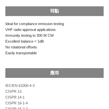
特點
Ideal for compliance emission testing
VHF radio approval applications
Immunity testing to 300 W CW
Excellent balance < 1dB
No rotational offsets
Easily transportable
應用
IEC/EN 61000-4-3
CISPR 13
CISPR 14-1
CISPR 16-1-4
CISPR 16-2-3