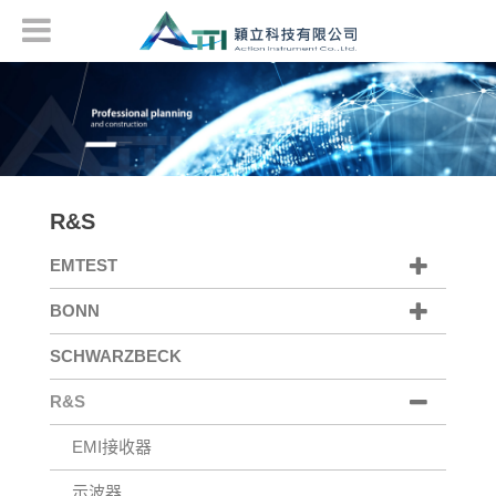
R&S
EMTEST
BONN
SCHWARZBECK
R&S
EMI接收器
示波器