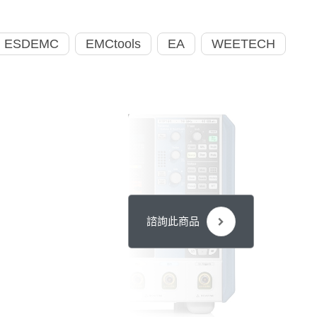
ESDEMC
EMCtools
EA
WEETECH
諮詢此商品