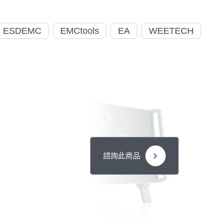
ESDEMC
EMCtools
EA
WEETECH
諮詢此商品