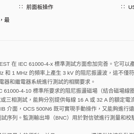
前面板操作
U
路，最
EST 在 IEC 61000-4-x 標準測試方面愈加完善。它可以產生滿足
 和 1 MHz 的頻率上產生 3 kV 的阻尼振盪波，這不僅符合 EN
標準對保護繼電器和繼電器系統進行測試的相關要求。
 61000-4-10 標準所要求的阻尼振盪磁場（結合磁場線圈，例
三相測試，能夠分別提供每線 16 A 或 32 A 的額定電
IB 介面，OCS 500N6 既可實現手動操作，又能夠
序列。監測輸出埠（BNC）用於對信號進行測量和校驗。 