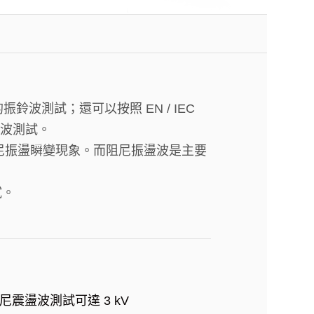
V 的振鈴波測試；還可以按照 EN / IEC
振盪波測試。
尼振盪瞬變現象。而阻尼振盪波是主要
試。
尼震盪波測試可達 3 kV