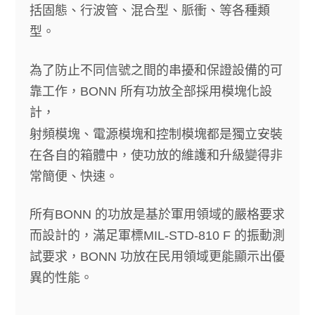
括固態、行波管、混合型、脈衝、等各種類
型。
為了防止不同信號之間的串擾和保證設備的可
靠工作，
BONN
所有功放全部採用模塊化設
計，
射頻模塊、電源模塊和控制模塊都是獨立安裝
在各自的箱體中，使功放的維護和升級變得非
常簡便、快速。
所有
BONN
的功放是基於軍用領域的嚴格要求
而設計的，滿足軍標
MIL-STD-810 F
的振動測
試要求，
BONN
功放在民用領域更能顯示出優
異的性能。