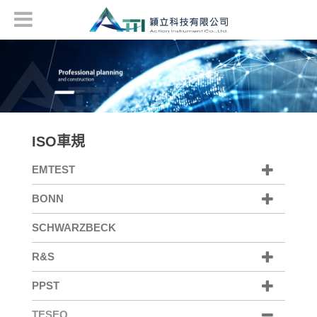
ISO車規
EMTEST
BONN
SCHWARZBECK
R&S
PPST
TESEQ